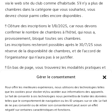
via le web site du club comme d’habitude. S’il n’y a plus de
chambres dans la catégorie que vous souhaitez, vous
devrez choisir parmi celles encore disponibles .
!! Clôture des inscriptions le 1/8/2025, car nous devons
confirmer le nombre de chambres à l’hôtel, qui nous a,
provisoirement, bloqué toutes ses chambres.
Les inscriptions resteront possibles après le 30/7/25 sous
réserve de la disponibilité de chambres, et de l’accord de
l’organisateur qui n’aura pas à se justifier.
!! En bas de page, vous trouverez les modalités pratiques et
financières pour vous inscrire.!!
Gérer le consentement
Nous espérons vous retrouver nombreux pour ce voyage
Pour offrir les meilleures expériences, nous utilisons des technologies telles
exceptionnel.
que les cookies pour stocker et/ou accéder aux informations des appareils.
Bien amicalement,
Le fait de consentir à ces technologies nous permettra de traiter des données
telles que le comportement de navigation ou les ID uniques sur ce site. Le fait
Philippe Bernard
de ne pas consentir ou de retirer son consentement peut avoir un effet
négatif sur certaines caractéristiques et fonctions.