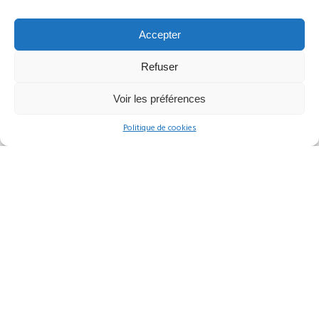
Détails
Accepter
Date :
20 septembre 2026
au
27 septembre 2026
Lieu :
Dolomites
Refuser
Catégorie :
MOG Belgium
Organisteur
Voir les préférences
Philippe Bernard
Politique de cookies
Téléphone
: +32 474996824
Email
: philippe.bernard.belgique@gmail.com