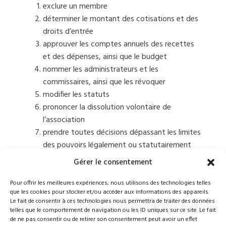
exclure un membre
déterminer le montant des cotisations et des
droits d’entrée
approuver les comptes annuels des recettes
et des dépenses, ainsi que le budget
nommer les administrateurs et les
commissaires, ainsi que les révoquer
modifier les statuts
prononcer la dissolution volontaire de
l’association
prendre toutes décisions dépassant les limites
des pouvoirs légalement ou statutairement
dévolus à l'organe d’administration.
Gérer le consentement
Art. 21 Les décisions de l’assemblée générale sont
Pour offrir les meilleures expériences, nous utilisons des technologies telles
prises à la majorité simple des suffrages exprimés,
que les cookies pour stocker et/ou accéder aux informations des appareils.
Le fait de consentir à ces technologies nous permettra de traiter des données
sauf dispositions contraires prévues par les présents
telles que le comportement de navigation ou les ID uniques sur ce site. Le fait
statuts ou la loi.
de ne pas consentir ou de retirer son consentement peut avoir un effet