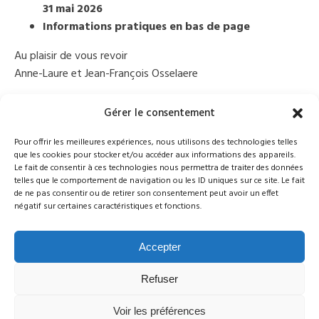
31 mai 2026
Informations pratiques en bas de page
Au plaisir de vous revoir
Anne-Laure et Jean-François Osselaere
Détails
Gérer le consentement
Date :
07 juin 2026
Pour offrir les meilleures expériences, nous utilisons des technologies telles
que les cookies pour stocker et/ou accéder aux informations des appareils.
Lieu :
Belgium
Le fait de consentir à ces technologies nous permettra de traiter des données
Catégorie :
MOG Belgium
telles que le comportement de navigation ou les ID uniques sur ce site. Le fait
de ne pas consentir ou de retirer son consentement peut avoir un effet
Organisteur
négatif sur certaines caractéristiques et fonctions.
JF & AL Osselaere
Téléphone
: +32 474672260
Accepter
Email
: osselaere@skynet.be
Refuser
Participation / Participatie : 15 / 30
Voir les préférences