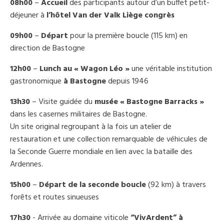
08h00
–
Accueil
des participants autour d’un buffet petit-
déjeuner à
l’hôtel Van der Valk Liège congrès
09h00
–
Départ
pour la première boucle (115 km) en
direction de Bastogne
12h00
–
Lunch au « Wagon Léo »
une véritable institution
gastronomique
à Bastogne
depuis 1946
13h30
– Visite guidée du
musée « Bastogne Barracks »
dans les casernes militaires de Bastogne.
Un site original regroupant à la fois un atelier de
restauration et une collection remarquable de véhicules de
la Seconde Guerre mondiale en lien avec la bataille des
Ardennes.
15h00
–
Départ de la seconde boucle
(92 km) à travers
forêts et routes sinueuses
17h30
- Arrivée au domaine viticole
“VivArdent” à