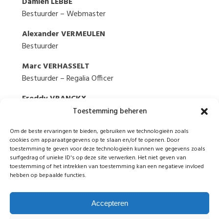
Damien LEBBE
Bestuurder – Webmaster
Alexander VERMEULEN
Bestuurder
Marc VERHASSELT
Bestuurder – Regalia Officer
Freddy VRANCKX
Bestuurder – Penningmeester
Toestemming beheren
Secretariaat:
Véronique DELPLANCK
Om de beste ervaringen te bieden, gebruiken we technologieën zoals
cookies om apparaatgegevens op te slaan en/of te openen. Door
toestemming te geven voor deze technologieën kunnen we gegevens zoals
Commissaris :
Jean NELIS
surfgedrag of unieke ID's op deze site verwerken. Het niet geven van
toestemming of het intrekken van toestemming kan een negatieve invloed
hebben op bepaalde functies.
Accepteren